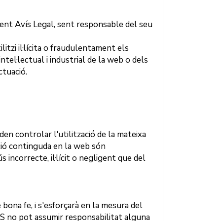
sent Avís Legal, sent responsable del seu
utilitzi il·lícita o fraudulentament els
tel·lectual i industrial de la web o dels
ctuació.
en controlar l'utilització de la mateixa
mació continguda en la web són
ús incorrecte, il·lícit o negligent que del
bona fe, i s'esforçarà en la mesura del
AS
no pot assumir responsabilitat alguna