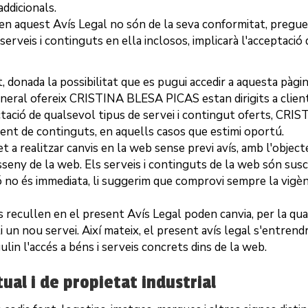
addicionals.
s en aquest Avís Legal no són de la seva conformitat, pregue
s serveis i continguts en ella inclosos, implicarà l'acceptació
, donada la possibilitat que es pugui accedir a aquesta pàgi
eneral ofereix
CRISTINA BLESA PICAS
estan dirigits a clie
actació de qualsevol tipus de servei i contingut oferts,
CRIS
ament de continguts, en aquells casos que estimi oportú.
t a realitzar canvis en la web sense previ avís, amb l'objecte 
disseny de la web. Els serveis i continguts de la web són sus
ó no és immediata, li suggerim que comprovi sempre la vigènci
 es recullen en el present Avís Legal poden canvia, per la q
ti un nou servei. Així mateix, el present avís legal s'entrend
ulin l'accés a béns i serveis concrets dins de la web.
ual i de propietat industrial