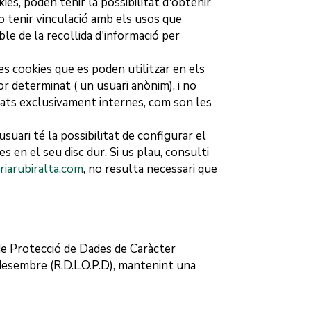
ies, poden tenir la possibilitat d'obtenir
no tenir vinculació amb els usos que
le de la recollida d'informació per
es cookies que es poden utilitzar en els
 determinat ( un usuari anònim), i no
itats exclusivament internes, com son les
suari té la possibilitat de configurar el
s en el seu disc dur. Si us plau, consulti
riarubiralta.com
, no resulta necessari que
e Protecció de Dades de Caràcter
esembre (R.D.L.O.P.D), mantenint una