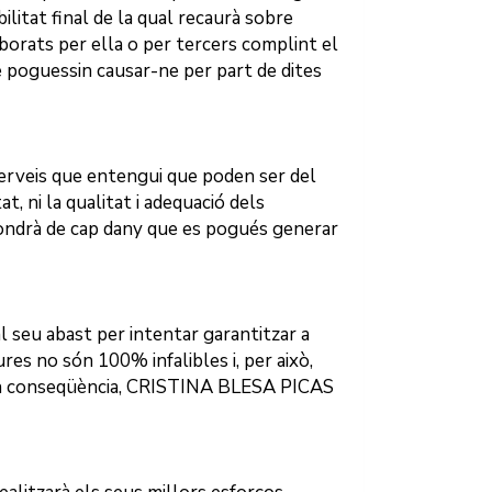
bilitat final de la qual recaurà sobre
orats per ella o per tercers complint el
e poguessin causar-ne per part de dites
 serveis que entengui que poden ser del
, ni la qualitat i adequació dels
ndrà de cap dany que es pogués generar
 seu abast per intentar garantitzar a
ures no són 100% infalibles i, per això,
n conseqüència,
CRISTINA BLESA PICAS