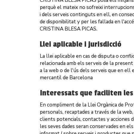
CRISTINA BLESA PICAS
posa els mitjans
perquè el mateix no sofreixi interrupcions
i dels serveis continguts en ell, en conse
de disponibilitat y per les fallada en l'a
CRISTINA BLESA PICAS
.
Llei aplicable i jurisdicció
La llei aplicable en cas de disputa o con
relacionada amb els serveis de la present 
a la web o de l'ús dels serveis que en ell 
mercantil de
Barcelona
Interessats que faciliten le
En compliment de la Llei Orgànica de Prot
personals, recaptades a través de la web, 
clients potencials, contactes y acciones 
les seves dades seran conservades en els 
informat ( sobre serveis i productes que 