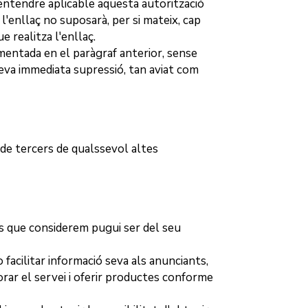
 entendre aplicable aquesta autorització
l'enllaç no suposarà, per si mateix, cap
e realitza l'enllaç.
smentada en el paràgraf anterior, sense
 seva immediata supressió, tan aviat com
 de tercers de qualssevol altes
 que considerem pugui ser del seu
acilitar informació seva als anunciants,
orar el servei i oferir productes conforme