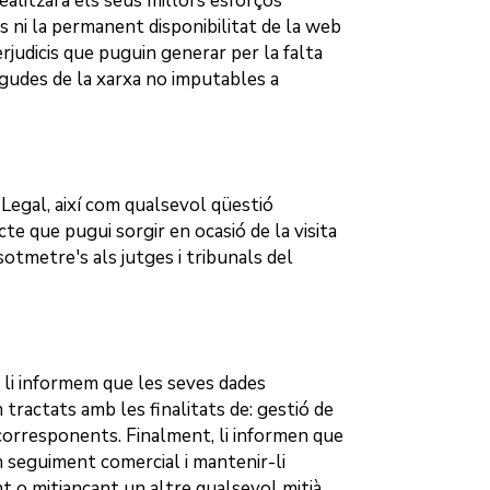
ealitzarà els seus millors esforços
s ni la permanent disponibilitat de la web
rjudicis que puguin generar per la falta
aigudes de la xarxa no imputables a
 Legal, així com qualsevol qüestió
te que pugui sorgir en ocasió de la visita
sotmetre's als jutges i tribunals del
, li informem que les seves dades
 tractats amb les finalitats de: gestió de
 corresponents. Finalment, li informen que
n seguiment comercial i mantenir-li
t o mitjançant un altre qualsevol mitjà