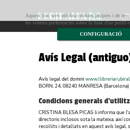
Aquest lloc web utilitza cookies pròpies i de terc
IN
les vostres preferències sobre la base d'un perfil 
CONFIGURACIÓ
Avís Legal (antiguo
Avís legal del domini
www.llibreriarubira
BORN, 24
,
08240
MANRESA
(
Barcelona
)
Condicions generals d'utilit
CRISTINA BLESA PICAS
li informa que l'
directoris inclosos sota la mateixa, així 
recollits i detallats en aquest avís legal,