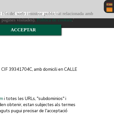
r l'ús del web i mostrar publicitat relacionada amb
RESA
NOTÍCIES
CONTACTAR
, pàgines visitades).
Política de cookies
.'
ACCEPTAR
e CIF
39341704C
, amb domicili en
CALLE
om
i totes les URLs, "subdominios" i
oden obtenir, estan subjectes als termes
inguts pugui precisar de l'acceptació