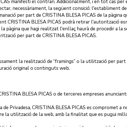
ICAS
manifesti el contrari. Addicionalment, i en tot cas per
tar, necessàriament, la següent consició: l'establiment de 
omanació per part de
CRISTINA BLESA PICAS
de la pàgina qu
ment
CRISTINA BLESA PICAS
podrà retirar l'autorització e
, la pàgina que hagi realitzat l'enllaç haurà de procedir a la
orització per part de
CRISTINA BLESA PICAS
.
sament la realització de “framings” o la utilització per part
uració original o continguts web.
CRISTINA BLESA PICAS
o de terceres empreses anunciants
ca de Privadesa,
CRISTINA BLESA PICAS
es compromet a no f
la utilització de la web, amb la finalitat que es pugui mill