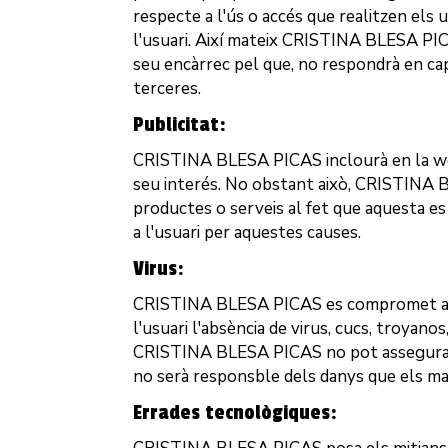
respecte a l'ús o accés que realitzen els u
l'usuari. Així mateix
CRISTINA BLESA PI
seu encàrrec pel que, no respondrà en cap
terceres.
Publicitat:
CRISTINA BLESA PICAS
inclourà en la w
seu interés. No obstant això,
CRISTINA 
productes o serveis al fet que aquesta es 
a l'usuari per aquestes causes.
Virus:
CRISTINA BLESA PICAS
es compromet a a
l'usuari l'absència de virus, cucs, troyano
CRISTINA BLESA PICAS
no pot assegurar
no serà responsble dels danys que els mat
Errades tecnològiques: