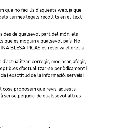
m que no faci ús d'aquesta web, ja que
 dels termes legals recollits en el text
na des de qualsevol part del món, els
nts que es moguin a qualsevol país. No
TINA BLESA PICAS
es reserva el dret a
d'actualitzar, corregir, modificar, afegir,
ceptibles d'actualitzar-se periòdicament i
a i exactitud de la informació, serveis i
ual cosa proposem que revisi aquests
rà sense perjudici de qualssevol altres