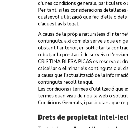
d'unes condicions generals, particulars o 
Per tant, si les consideracions detallade
qualsevol utilització que faci d'ella o del
d'aquest avís legal.
A causa de la pròpia naturalesa d'Internet
continguts, així com els serveis que en g
obstant l'anterior, en sol·licitar la contr
rebutjar la prestació de serveis o l'envi
CRISTINA BLESA PICAS
es reserva el dre
calcel·lar o eliminar els continguts o el 
a causa que l'actualització de la informaci
continguts recollits aquí.
Les condicions i termes d'utilització que
termes quan visiti de nou la web o sol·lici
Condicions Generals, i particulars, que reg
Drets de propietat intel·lect