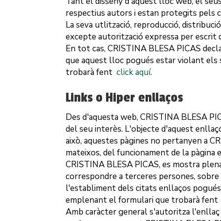
Tant el disseny d'aquest lloc web, el seus
respectius autors i estan protegits pels c
La seva utlització, reproducció, distribuc
excepte autorització expressa per escrit d
En tot cas,
CRISTINA BLESA PICAS
decla
que aquest lloc pogués estar violant els
trobarà fent
click aquí
.
Links o Hiper enllaços
Des d'aquesta web,
CRISTINA BLESA PI
del seu interès. L'objecte d'aquest enllaç
això, aquestes pàgines no pertanyen a
CR
mateixos, del funcionament de la pàgina en
CRISTINA BLESA PICAS
, es mostra plen
correspondre a terceres persones, sobre le
l'establiment dels citats enllaços pogué
emplenant el formulari que trobarà fent
Amb caràcter general s'autoritza l'enllaç