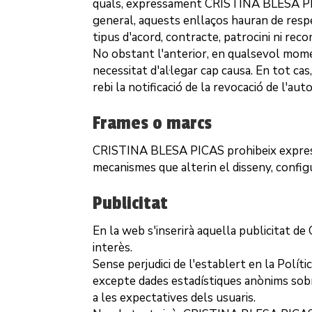
quals, expressament
CRISTINA BLESA P
general, aquests enllaços hauran de respec
tipus d'acord, contracte, patrocini ni rec
No obstant l'anterior, en qualsevol mo
necessitat d'al·legar cap causa. En tot cas
rebi la notificació de la revocació de l'aut
Frames o marcs
CRISTINA BLESA PICAS
prohibeix expres
mecanismes que alterin el disseny, config
Publicitat
En la web s'inserirà aquella publicitat de
interès.
Sense perjudici de l'establert en la Políti
excepte dades estadístiques anònims sobre 
a les expectatives dels usuaris.