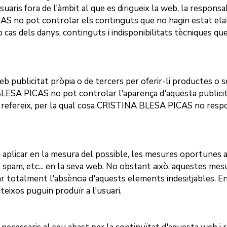
suaris fora de l'àmbit al que es dirigueix la web, la responsa
CAS
no pot controlar els continguts que no hagin estat elab
 cas dels danys, continguts i indisponibilitats tècniques qu
eb publicitat pròpia o de tercers per oferir-li productes o
BLESA PICAS
no pot controlar l'aparença d'aquesta publicitat
refereix, per la qual cosa
CRISTINA BLESA PICAS
no respo
plicar en la mesura del possible, les mesures oportunes al
s, spam, etc... en la seva web. No obstant això, aquestes mes
 totalment l'absència d'aquests elements indesitjables. E
eixos puguin produïr a l'usuari.