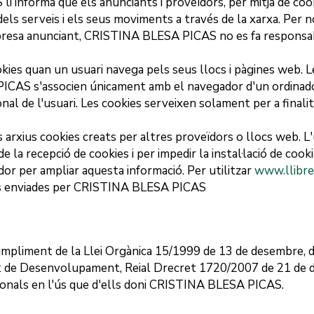
S
li informa que els anunciants i proveïdors, per mitjà de cook
dels serveis i els seus moviments a través de la xarxa. Per 
presa anunciant,
CRISTINA BLESA PICAS
no es fa responsab
okies quan un usuari navega pels seus llocs i pàgines web. L
PICAS
s'associen únicament amb el navegador d'un ordinador
nal de l'usuari. Les cookies serveixen solament per a final
 arxius cookies creats per altres proveïdors o llocs web. L'u
 la recepció de cookies i per impedir la instal·lació de cookie
dor per ampliar aquesta informació. Per utilitzar
www.llibre
es enviades per
CRISTINA BLESA PICAS
mpliment de la Llei Orgànica 15/1999 de 13 de desembre, d
nt de Desenvolupament, Reial Drecret 1720/2007 de 21 de d
onals en l'ús que d'ells doni
CRISTINA BLESA PICAS
.