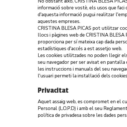
No obstant això,
CRISTINA BLESA PICA
informació sobre vostè, els usos que faci 
d'aquesta informació pugui realitzar l'em
aquestes empreses.
CRISTINA BLESA PICAS
pot utilitzar co
llocs i pàgines web de
CRISTINA BLESA 
proporciona per sí mateixa cap dada perso
estadístiques d'accés a est assetjo web.
Les cookies utilitzades no poden llegir els
seu navegador per ser avisat en pantalla de
les instruccions i manuals del seu navega
l'usuari permeti la instal·lació dels cooki
Privacitat
Aquet assaig web, es compromet en el cu
Personal (L.O.P.D) i amb el seu Reglame
política de privadesa sobre les dades pers