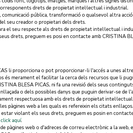
 codis font, logotips, imatges, marques i altres signes dist
orresponents drets de propietat intel·lectual i industrial.
ió, comunicació pública, transformació o qualsevol altra acc
el seu creador o propietari dels drets.
ra el seu respecte als drets de propietat intel·lectual i indus
 seus drets, preguem es posi en contacte amb
CRISTINA B
CAS
li proporciona o pot proporcionar-li l'accés a unes alt
os és merament el facilitar la cerca dels recursos que li pu
ISTINA BLESA PICAS
, ni fa una revisió dels seus contingut
llaçada o dels possibles danys que puguin derivar-se de l'ac
ament respectuosa amb els drets de propietat intel·lectual
s pàgines web a les quals es refereixin els citats enllaços.
s estar violant els seus drets, preguem es posin en contac
click aquí
.
 de pàgines web o d'adreces de correu electrònic a la web, e