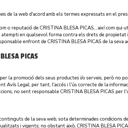
veis de la web d'acord amb els termes expressats en el pre
 nom o reputació de
CRISTINA BLESA PICAS
, , així com qui 
 atempti en qualsevol forma contra els drets de propietat in
responsable enfront de
CRISTINA BLESA PICAS
de la seva a
 BLESA PICAS
per la promoció dels seus productes i/o serveis, però no pod
ent Avís Legal; per tant, l'accés i l'ús correcte de la infor
accions, no sent responsable
CRISTINA BLESA PICAS
per l'
s continguts de la seva web, sota determinades condicions de 
alitzats i vigents; no obstant això,
CRISTINA BLESA PIC