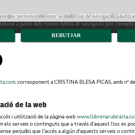
ers que permeten millorar la usabilitat de navegació, analitza
ICI
RUBIRALTA
CATÀLEG
INSTAL·LACIONS
A MAN
elaborat a partir dels vostres hàbits de navegació (per exemple
REBUTJAR
)
lta.com
, corresponent a
CRISTINA BLESA PICAS
, amb nº d
zació de la web
accés i utilització de la pàgina web
www.llibreriarubiralta.c
com els serveis o continguts que a través d'aquest lloc es p
 sense perjudici que l'accés a algún d'aquests serveis o cont