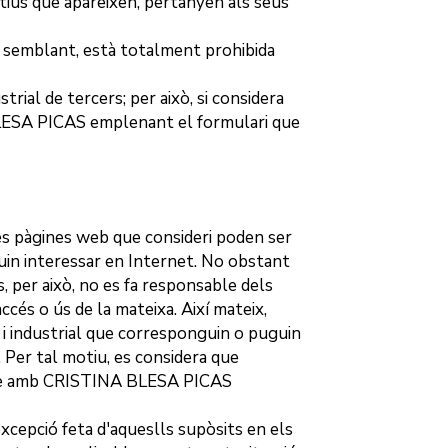
intius que apareixen, pertanyen als seus
ió semblant, està totalment prohibida
trial de tercers; per això, si considera
LESA PICAS
emplenant el formulari que
res pàgines web que consideri poden ser
guin interessar en Internet. No obstant
s, per això, no es fa responsable dels
cés o ús de la mateixa. Així mateix,
 i industrial que corresponguin o puguin
 Per tal motiu, es considera que
te amb
CRISTINA BLESA PICAS
xcepció feta d'aqueslls supòsits en els