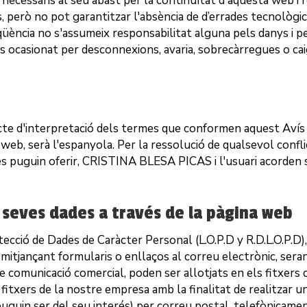
 necessaris al seu abast per la continuïtat d'aquesta web i r
, però no pot garantitzar l'absència de d’errades tecnològic
qüència no s'assumeix responsabilitat alguna pels danys i pe
ccés ocasionat per desconnexions, avaria, sobrecàrregues o c
flicte d'interpretació dels termes que conformen aquest Avís
web, serà l'espanyola. Per la ressolució de qualsevol conflic
es puguin oferir,
CRISTINA BLESA PICAS
i l'usuari acorden 
s seves dades a través de la pàgina web
ecció de Dades de Caràcter Personal (L.O.P.D y R.D.L.O.P.D)
mitjançant formularis o enllaços al correu electrònic, seran
de comunicació comercial, poden ser allotjats en els fitxers
fitxers de la nostre empresa amb la finalitat de realitzar u
puguin ser del seu interés) per correu postal, telefònicamen