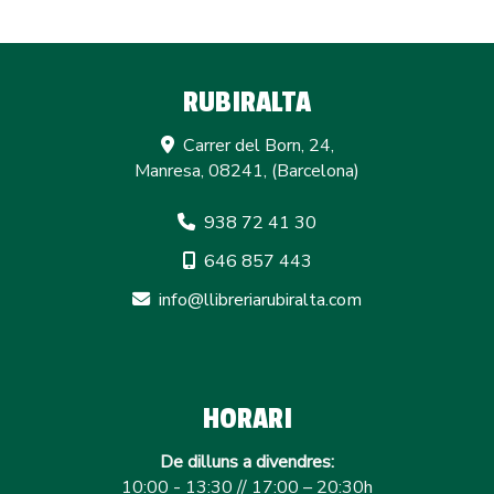
RUBIRALTA
Carrer del Born, 24,
Manresa
,
08241
,
(Barcelona)
938 72 41 30
646 857 443
info
llibreriarubiralta.com
HORARI
De dilluns a divendres:
10:00 - 13:30 // 17:00 – 20:30h