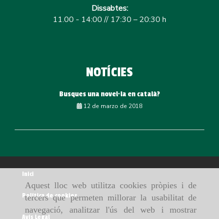
Dissabtes:
11.00 - 14:00 // 17:30 – 20:30 h
NOTÍCIES
Busques una novel·la en català?
12 de marzo de 2018
Inici
Aquest lloc web utilitza cookies pròpies i de
Política de cookies
tercers que permeten millorar la usabilitat de
navegació, analitzar l'ús del web i mostrar
Avís Legal