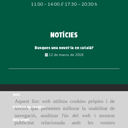
11.00 - 14:00 // 17:30 – 20:30 h
NOTÍCIES
Busques una novel·la en català?
12 de marzo de 2018
Inici
Aquest lloc web utilitza cookies pròpies i de
Política de cookies
tercers que permeten millorar la usabilitat de
navegació, analitzar l'ús del web i mostrar
Avís Legal
publicitat relacionada amb les vostres