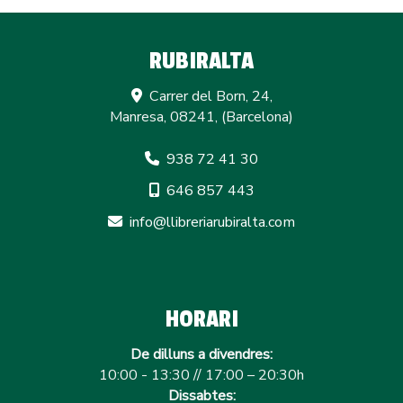
RUBIRALTA
Carrer del Born, 24,
Manresa
,
08241
,
(Barcelona)
938 72 41 30
646 857 443
info
llibreriarubiralta.com
HORARI
De dilluns a divendres:
10:00 - 13:30 // 17:00 – 20:30h
Dissabtes: