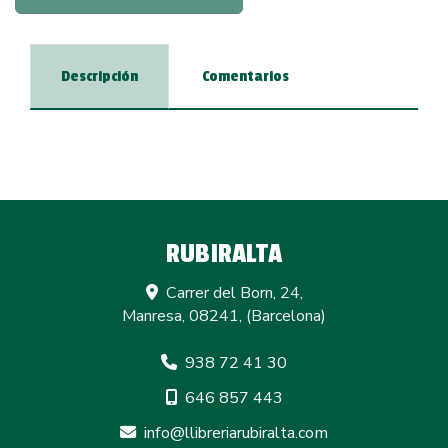
Descripción
Comentarios
RUBIRALTA
Carrer del Born, 24,
Manresa
,
08241
,
(Barcelona)
938 72 41 30
646 857 443
info
llibreriarubiralta.com