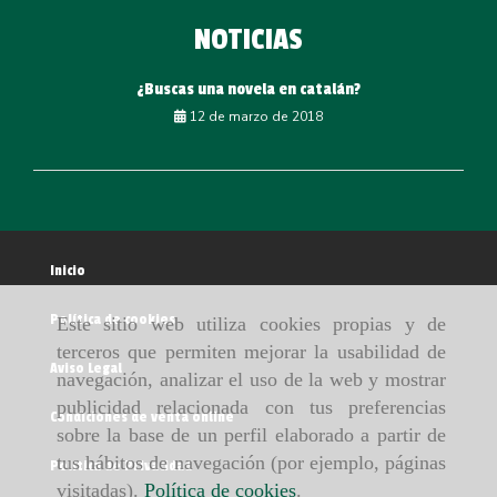
NOTICIAS
¿Buscas una novela en catalán?
12 de marzo de 2018
Inicio
Política de cookies
Este sitio web utiliza cookies propias y de
terceros que permiten mejorar la usabilidad de
Aviso Legal
navegación, analizar el uso de la web y mostrar
publicidad relacionada con tus preferencias
Condiciones de venta online
sobre la base de un perfil elaborado a partir de
tus hábitos de navegación (por ejemplo, páginas
Política de Privacidad
visitadas).
Política de cookies
.