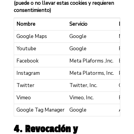
(puede o no llevar estas cookies y requieren
consentimiento)
Nombre
Servicio
Descri
Google Maps
Google
Mostra
Youtube
Google
Reprod
Facebook
Meta Plaforms ,Inc.
Botón 
Instagram
Meta Platorms, Inc.
Perfil
Twitter
Twitter, Inc.
Compar
Vimeo
Vimeo, Inc.
Reprod
Google Tag Manager
Google
Admini
4. Revocación y