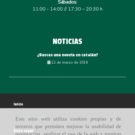
Sábados:
11.00 - 14:00 // 17:30 – 20:30 h
NOTICIAS
¿Buscas una novela en catalán?
12 de marzo de 2018
Inicio
Política de cookies
Este sitio web utiliza cookies propias y de
terceros que permiten mejorar la usabilidad de
Aviso Legal
navegación, analizar el uso de la web y mostrar