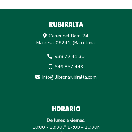
RUBIRALTA
Carrer del Born, 24,
Manresa
,
08241
,
(Barcelona)
938 72 41 30
646 857 443
info
llibreriarubiralta.com
HORARIO
De lunes a viernes:
10:00 - 13:30 // 17:00 – 20:30h