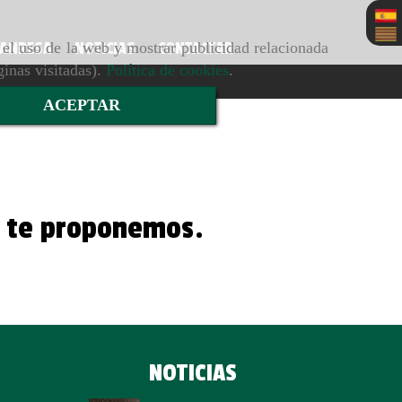
r el uso de la web y mostrar publicidad relacionada
MANRESA
NOTICIAS
CONTACTAR
ginas visitadas).
Política de cookies
.
ACEPTAR
ue te proponemos.
NOTICIAS