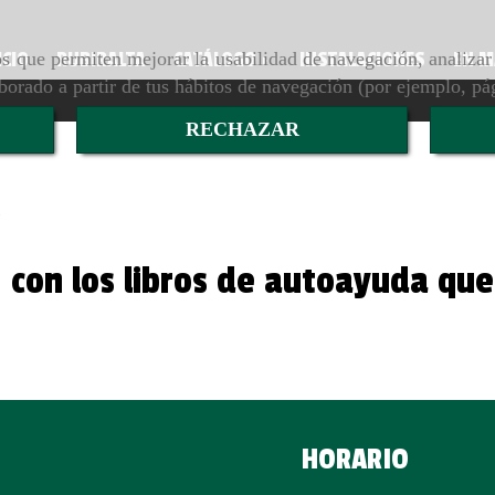
ros que permiten mejorar la usabilidad de navegación, analiza
ICIO
RUBIRALTA
CATÁLOGO
INSTALACIONES
EN 
aborado a partir de tus hábitos de navegación (por ejemplo, pá
RECHAZAR
s, con los libros de autoayuda q
HORARIO