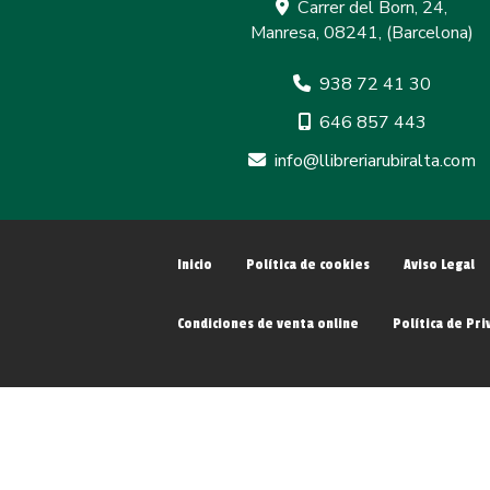
Carrer del Born, 24,
Manresa
,
08241
,
(Barcelona)
938 72 41 30
646 857 443
info
llibreriarubiralta.com
Inicio
Política de cookies
Aviso Legal
Condiciones de venta online
Política de Pri